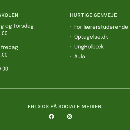
SKOLEN
HURTIGE GENVEJE
ag og torsdag
For lærerstuderende
4.00
Optagelse.dk
UngHolbæk
 fredag
2.00
Aula
0 00
FØLG OS PÅ SOCIALE MEDIER: