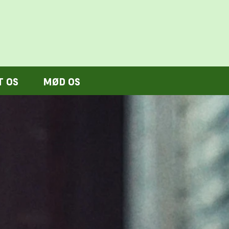
T OS
MØD OS