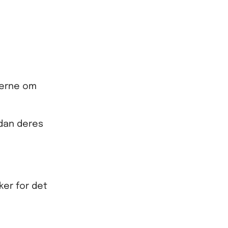
lserne om
rdan deres
ker for det