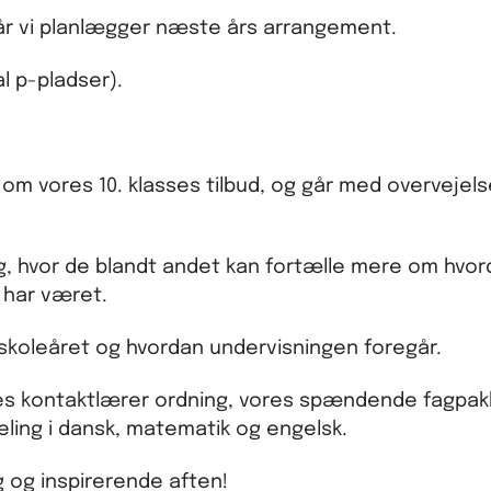
rnår vi planlægger næste års arrangement.
l p-pladser).
re om vores 10. klasses tilbud, og går med overveje
, hvor de blandt andet kan fortælle mere om hvo
 har været.
af skoleåret og hvordan undervisningen foregår.
res kontaktlærer ordning, vores spændende fagpak
ing i dansk, matematik og engelsk.
ig og inspirerende aften!