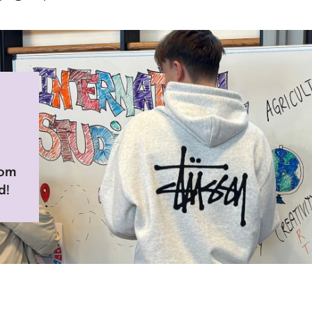
 om
d!