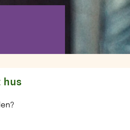
t hus
len?