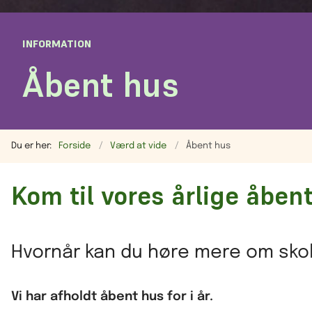
INFORMATION
Åbent hus
Du er her:
Forside
Værd at vide
Åbent hus
Kom til vores årlige åben
Hvornår kan du høre mere om sko
Vi har afholdt åbent hus for i år.