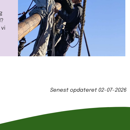
g
d?
 vi
Senest opdateret
02-07-2026