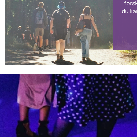
fors
du ka