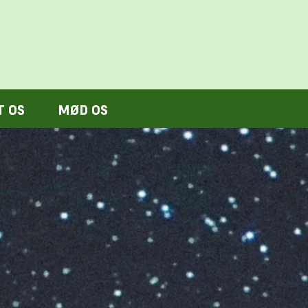
T OS
MØD OS