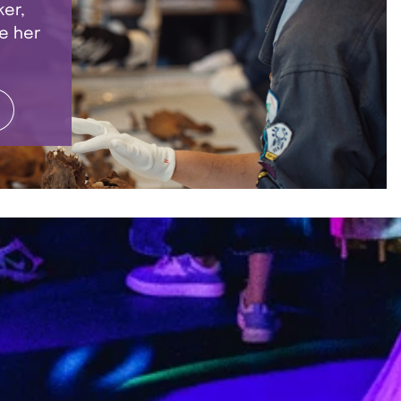
er,
e her