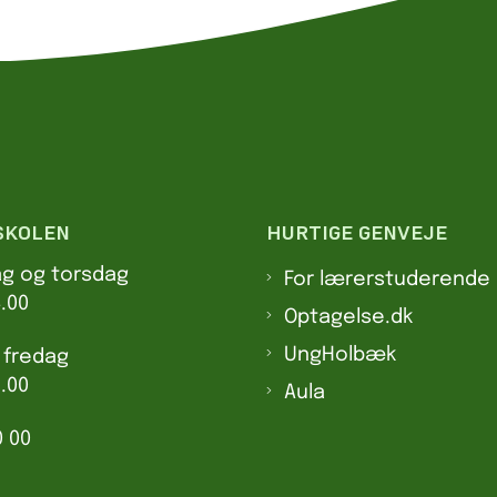
SKOLEN
HURTIGE GENVEJE
ag og torsdag
For lærerstuderende
4.00
Optagelse.dk
UngHolbæk
 fredag
2.00
Aula
0 00