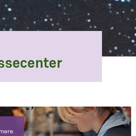
ssecenter
 mere