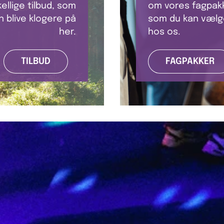
kellige tilbud, som
om vores fagpakk
n blive klogere på
som du kan vælg
her.
hos os.
TILBUD
FAGPAKKER